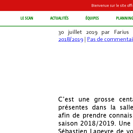
Bienvenue sur le site of
LE SCAN A FAIT SON B
LE SCAN
ACTUALITÉS
ÉQUIPES
PLANNIN
30 juillet 2019 par Farius
2018/2019
|
Pas de commentai
C’est une grosse cent
présentes dans la sal
afin de prendre connais
saison 2018/2019. Une a
Sébastien Lapeyre de vo