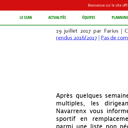
Bienvenue sur le site of
LE SCAN TIENT SON 
LE SCAN
ACTUALITÉS
ÉQUIPES
PLANNIN
19 juillet 2017 par Farius | 
rendus 2016/2017
|
Pas de com
Après quelques semaine
multiples, les dirige
Navarrenx vous inform
sportif en remplacem
parmi une liste non nég