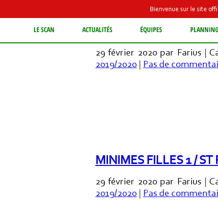
Bienvenue sur le site of
BENJAMINS / EST BEA
LE SCAN
ACTUALITÉS
ÉQUIPES
PLANNIN
29 février 2020 par Farius | 
2019/2020
|
Pas de commentai
MINIMES FILLES 1 / ST
29 février 2020 par Farius | 
2019/2020
|
Pas de commentai