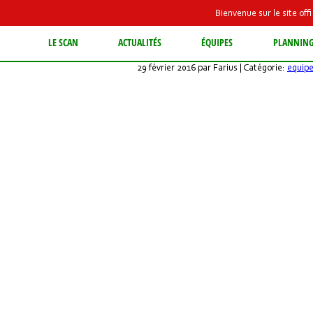
Bienvenue sur le site of
Les équipes
LE SCAN
ACTUALITÉS
ÉQUIPES
PLANNIN
29 février 2016 par Farius | Catégorie:
equip