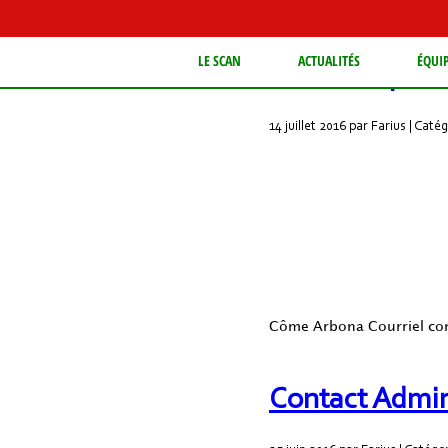
LE SCAN
ACTUALITÉS
ÉQUI
Contact Sporti
14 juillet 2016 par Farius | Caté
Côme Arbona Courriel co
Contact Admini