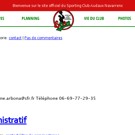
Bienvenue sur le site officiel du Sporting Club Audaux Navarrenx
PES
PLANNING
VIE DU CLUB
PHOTOS
f
gorie:
contact
|
Pas de commentaires
me.arbona@sfr.fr Téléphone 06-69-77-29-35
stratif