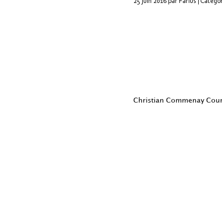
25 juin 2016 par Farius | Catégo
Christian Commenay Cour