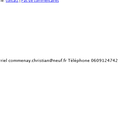
rie:
contact
|
Pas de commentaires
riel commenay.christian@neuf.fr Téléphone 0609124742