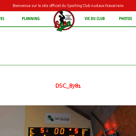
Bienvenue sur le site officiel du Sporting Club Audaux Navarrenx
PES
PLANNING
VIE DU CLUB
PHOTOS
DSC_8781