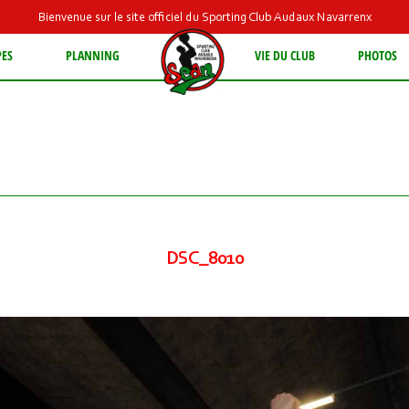
Bienvenue sur le site officiel du Sporting Club Audaux Navarrenx
PES
PLANNING
VIE DU CLUB
PHOTOS
DSC_8010