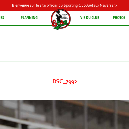
Bienvenue sur le site officiel du Sporting Club Audaux Navarrenx
PES
PLANNING
VIE DU CLUB
PHOTOS
DSC_7992