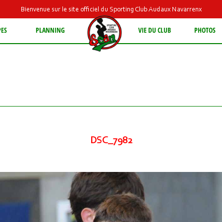
Bienvenue sur le site officiel du Sporting Club Audaux Navarrenx
PES
PLANNING
VIE DU CLUB
PHOTOS
DSC_7982