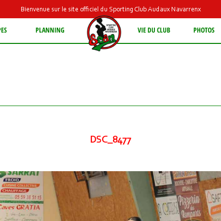
Bienvenue sur le site officiel du Sporting Club Audaux Navarrenx
PES
PLANNING
VIE DU CLUB
PHOTOS
DSC_8477