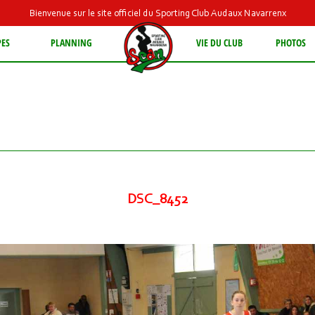
Bienvenue sur le site officiel du Sporting Club Audaux Navarrenx
PES
PLANNING
VIE DU CLUB
PHOTOS
DSC_8452