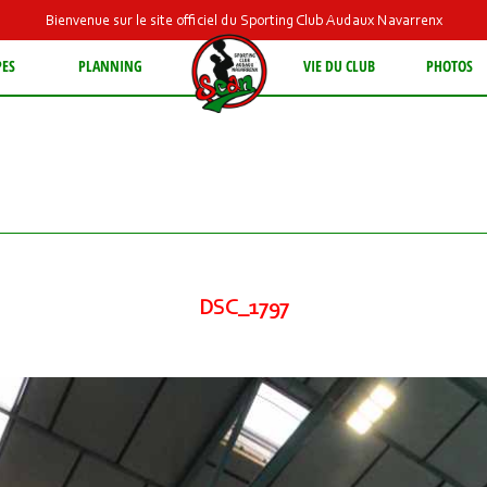
Bienvenue sur le site officiel du Sporting Club Audaux Navarrenx
PES
PLANNING
VIE DU CLUB
PHOTOS
DSC_1797