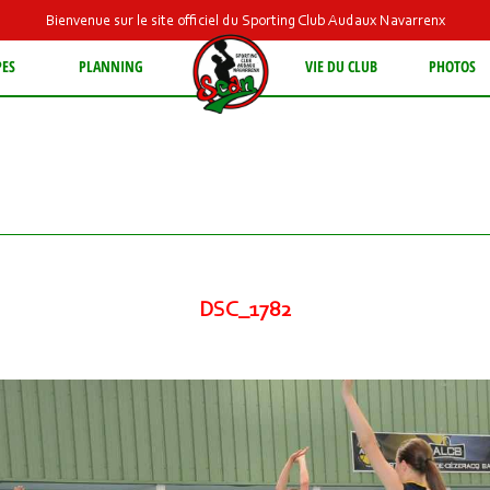
Bienvenue sur le site officiel du Sporting Club Audaux Navarrenx
PES
PLANNING
VIE DU CLUB
PHOTOS
DSC_1782