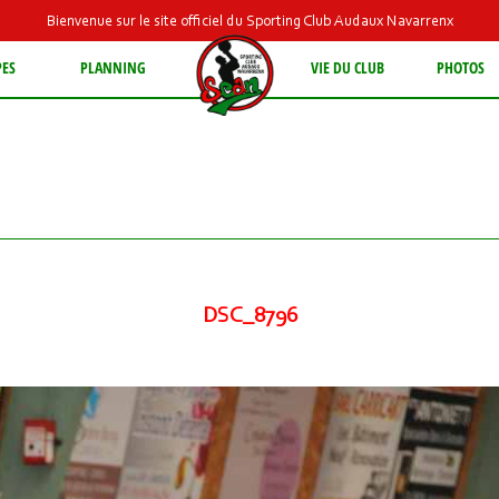
Bienvenue sur le site officiel du Sporting Club Audaux Navarrenx
PES
PLANNING
VIE DU CLUB
PHOTOS
DSC_8796