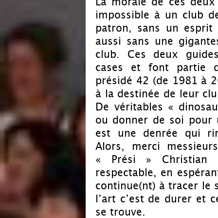
La morale de ces deux h
impossible à un club d
patron, sans un esprit 
aussi sans une gigante
club. Ces deux guides
cases et font partie 
présidé 42 (de 1981 à 2
à la destinée de leur cl
De véritables « dinosau
ou donner de soi pour 
est une denrée qui ri
Alors, merci messieur
« Prési » Christia
respectable, en espéran
continue(nt) à tracer le 
l’art c’est de durer et 
se trouve.