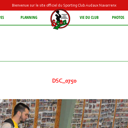
Bienvenue sur le site officiel du Sporting Club Audaux Navarrenx
PES
PLANNING
VIE DU CLUB
PHOTOS
DSC_0750